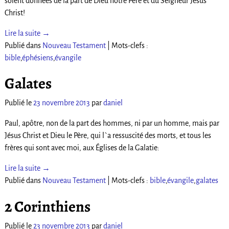
soient données de la part de Dieu notre Père et du Seigneur Jésus
Christ!
Lire la suite →
Publié dans
Nouveau Testament
|
Mots-clefs :
bible
,
éphésiens
,
évangile
Galates
Publié le
23 novembre 2013
par
daniel
Paul, apôtre, non de la part des hommes, ni par un homme, mais par
Jésus Christ et Dieu le Père, qui l`a ressuscité des morts, et tous les
frères qui sont avec moi, aux Églises de la Galatie:
Lire la suite →
Publié dans
Nouveau Testament
|
Mots-clefs :
bible
,
évangile
,
galates
2 Corinthiens
Publié le
23 novembre 2013
par
daniel