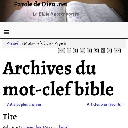
Parole de Dieu .net
La Bible à notre portée
Accueil
→Mots-clefs
bible
- Page 6
<<
1
2
…
4
5
6
7
>>
Archives du
mot-clef
bible
←
Articles plus anciens
Articles plus récents
→
Navigation des articles
Tite
Publié le
23 novembre 2013
par
daniel