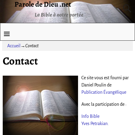
Parole de Dieu .net
La Bible à notre portée
Accueil
→
Contact
Contact
Ce site vous est fourni par
Daniel Poulin de
Publication Évangélique
Avec la participation de :
Info Bible
Yves Petrakian.